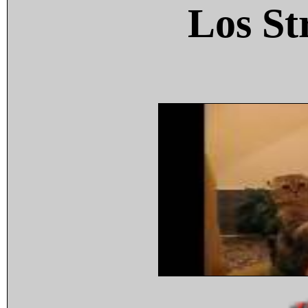
Los St