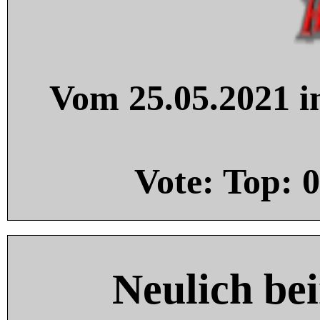
Vom 25.05.2021 in
Vote: Top:
0
Neulich be