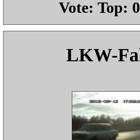
Vote: Top:
0
LKW-Fah