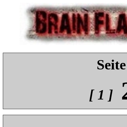
Seite
[ 1 ]