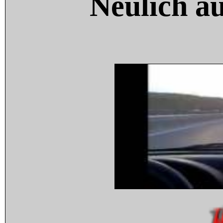
Neulich a