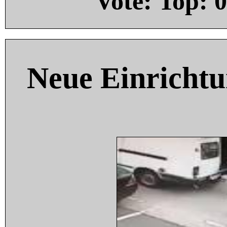
Vote: Top:
0
Neue Einricht