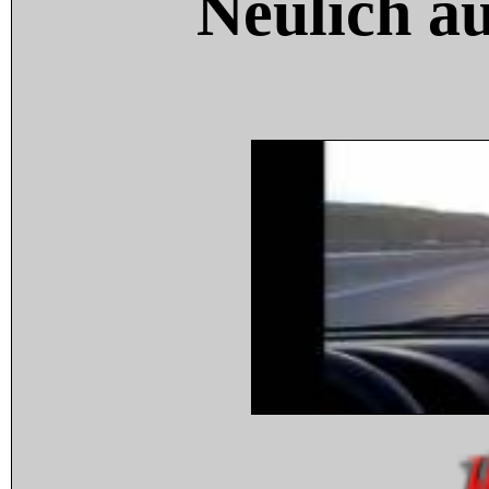
Neulich a