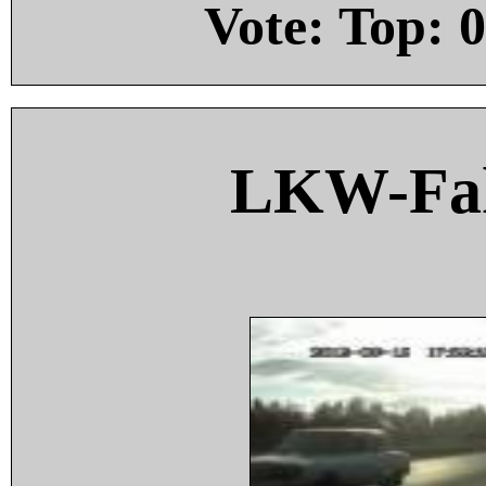
Vote: Top:
0
LKW-Fah