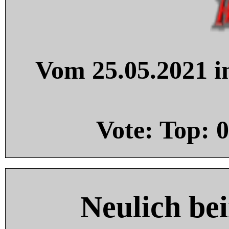
Vom 25.05.2021 in
Vote: Top:
0
Neulich be