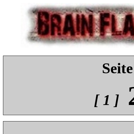
Seite
[ 1 ]