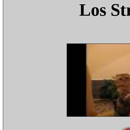
Los St