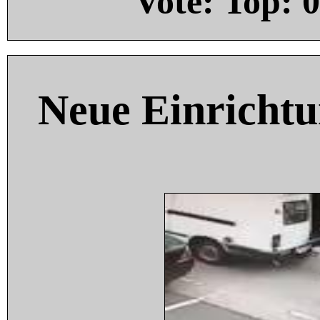
Vote: Top:
0
Neue Einricht