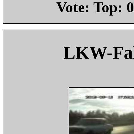
Vote: Top:
0
LKW-Fah