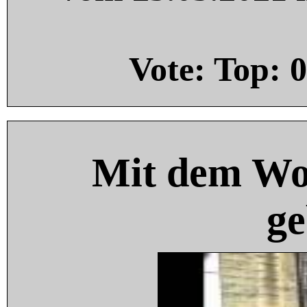
Vote: Top:
0
Mit dem Wo
ge