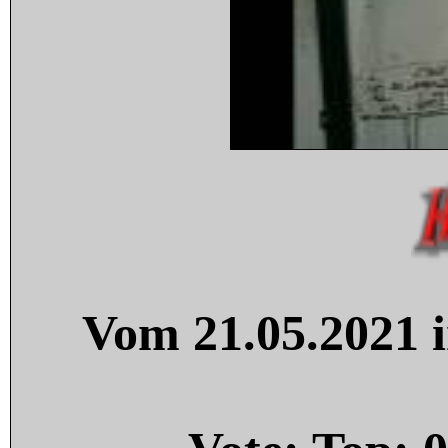
Vom 21.05.2021 i