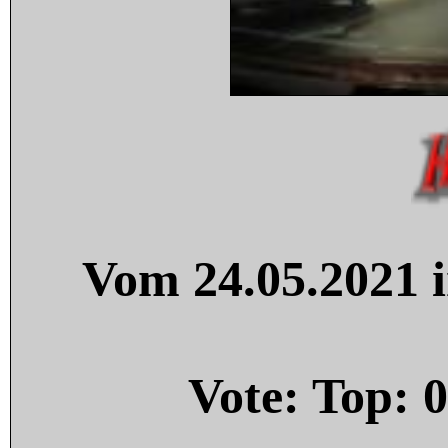
Vom 24.05.2021 i
Vote: Top:
0