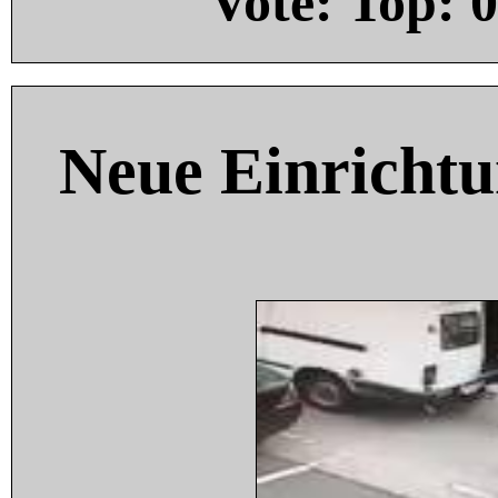
Vote: Top:
0
Neue Einricht