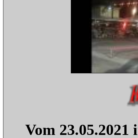
Vom 23.05.2021 i