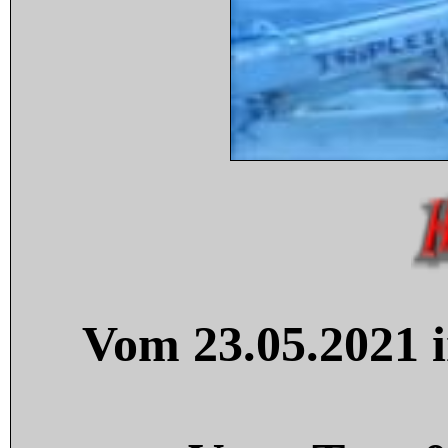
Vom 23.05.2021 i