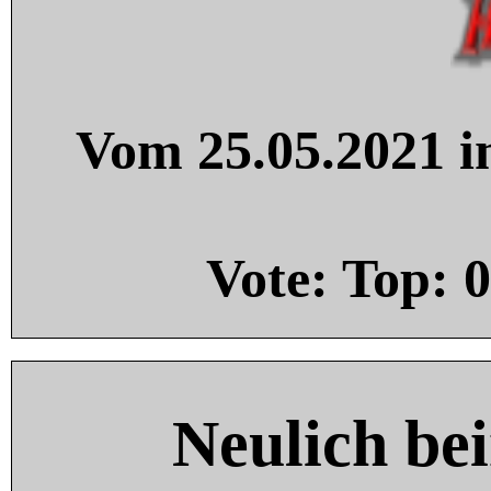
Vom 25.05.2021 in
Vote: Top:
0
Neulich be