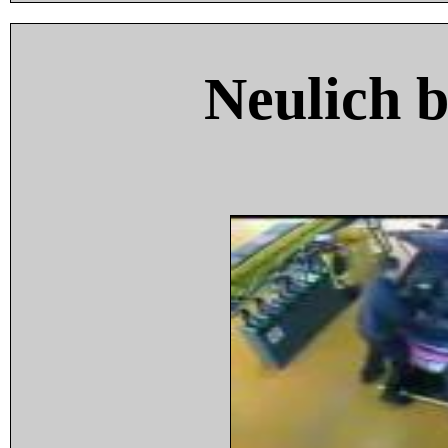
Neulich 