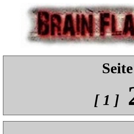
Seite
[ 1 ]