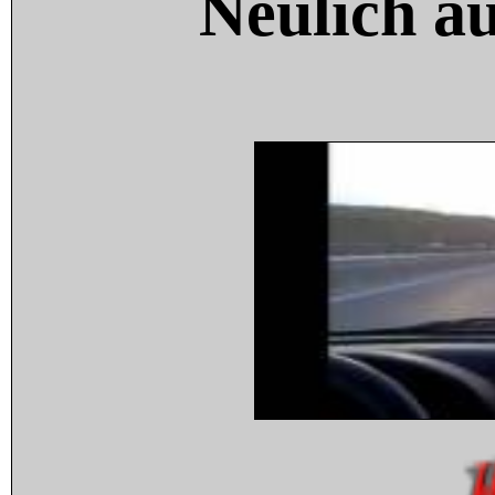
Neulich a