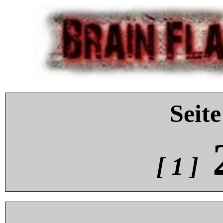
Seite
[ 1 ]