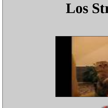
Los St