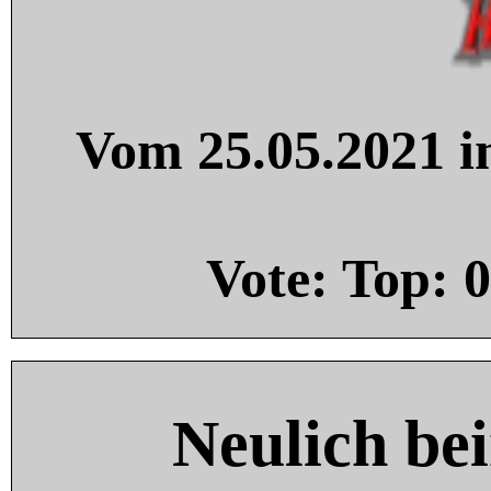
Vom 25.05.2021 in
Vote: Top:
0
Neulich be