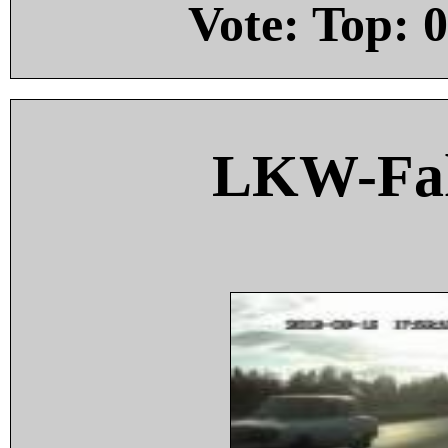
Vote: Top:
0
LKW-Fah