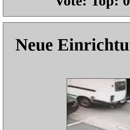
Vote: Top:
0
Neue Einricht