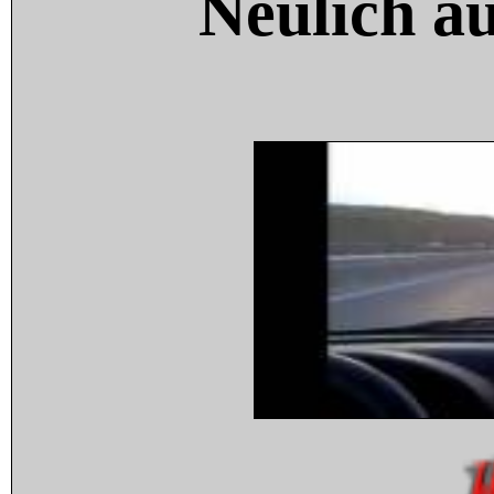
Neulich a