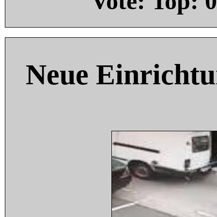
Vote: Top:
0
Neue Einricht