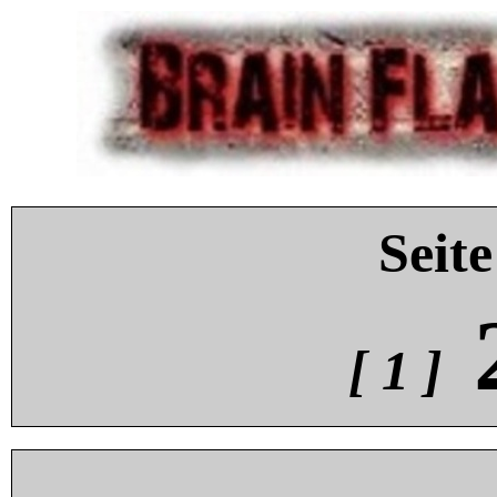
Seite
[ 1 ]