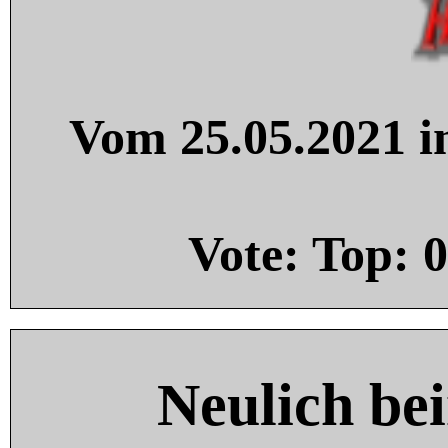
Vom 25.05.2021 in
Vote: Top:
0
Neulich be