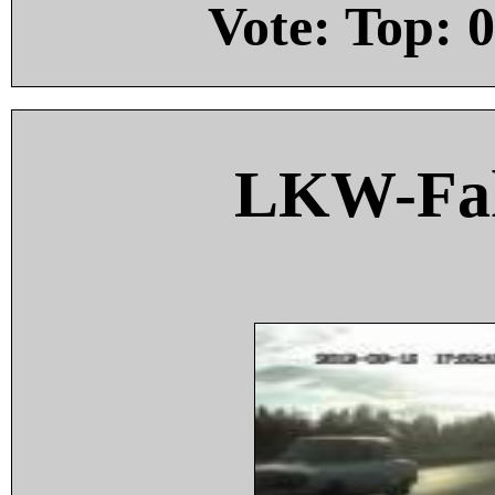
Vote: Top:
0
LKW-Fah