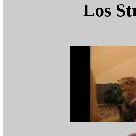
Los St