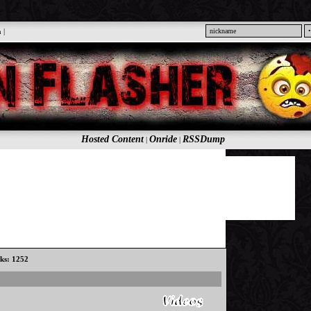
n
|
Hosted Content
Onride
RSSDump
|
|
cks: 1252