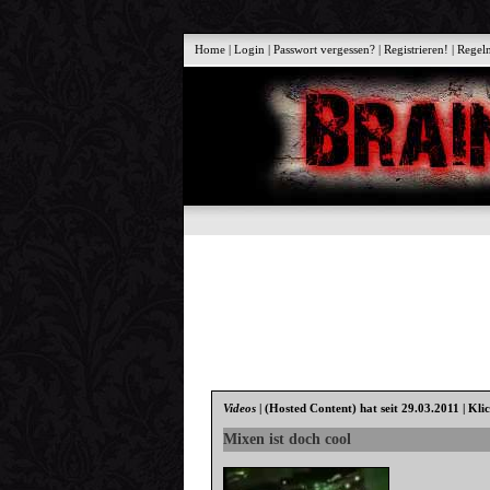
Home
|
Login
|
Passwort vergessen?
|
Registrieren!
|
Regel
Videos
|
(Hosted Content)
hat seit 29.03.2011 | Kli
Mixen ist doch cool