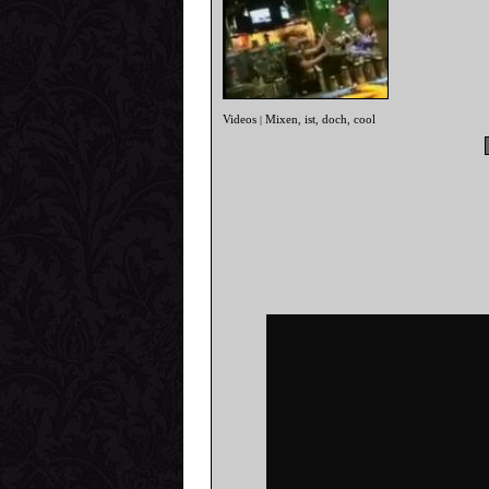
Videos
Mixen
ist
doch
cool
|
,
,
,