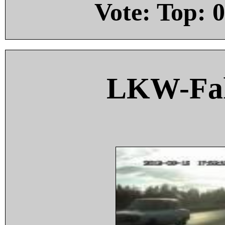
Vote: Top:
0
LKW-Fah