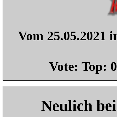
Vom 25.05.2021 in
Vote: Top:
0
Neulich be