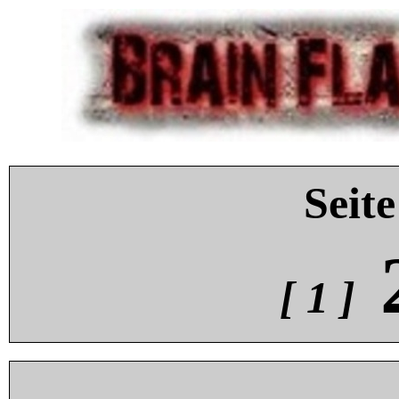
Seite
[ 1 ]