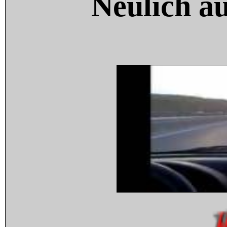
Neulich a