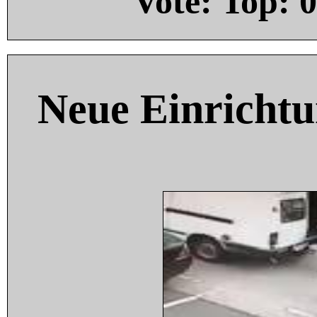
Vote: Top:
0
Neue Einricht