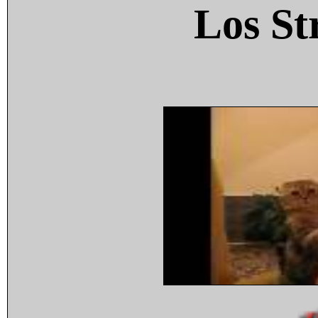
Los St