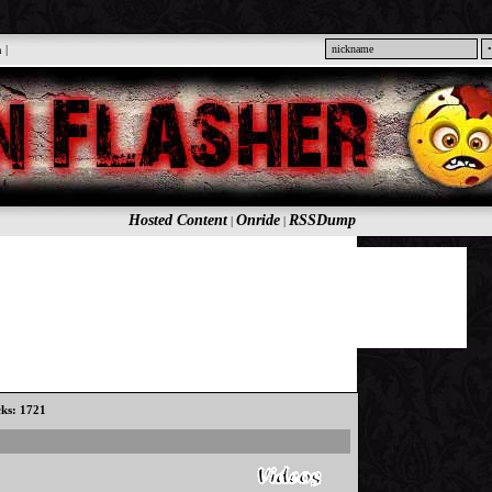
n
|
Hosted Content
Onride
RSSDump
|
|
cks: 1721