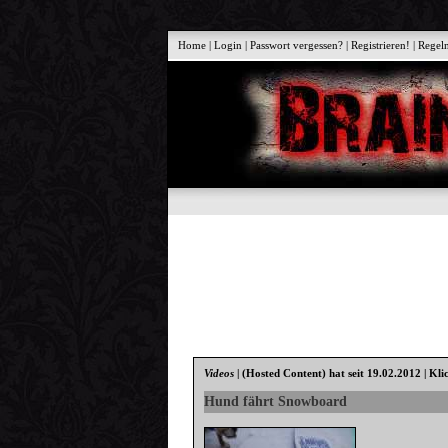
Home
|
Login
|
Passwort vergessen?
|
Registrieren!
|
Regel
Videos
|
(Hosted Content)
hat seit 19.02.2012 | Kli
Hund fährt Snowboard