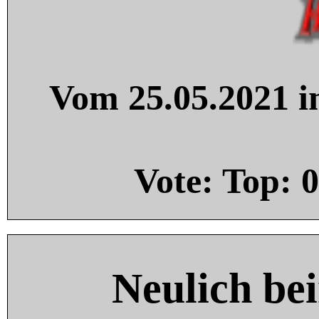
Vom 25.05.2021 in
Vote: Top:
0
Neulich be