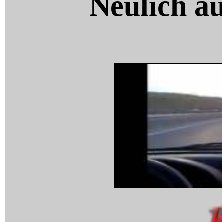
Neulich a