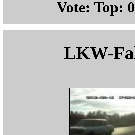
Vote: Top:
0
LKW-Fah