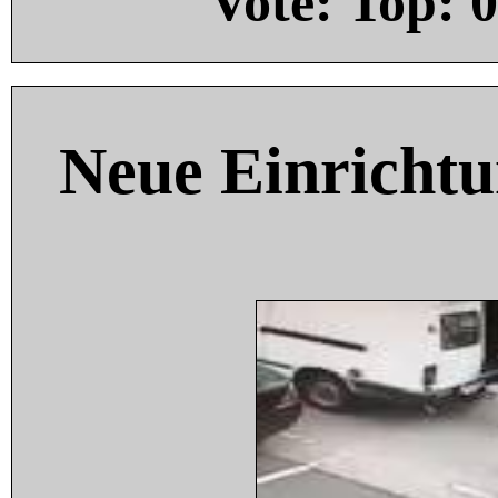
Vote: Top:
0
Neue Einricht