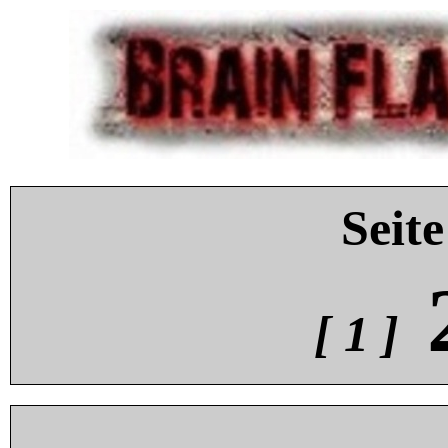
Seite
[ 1 ]