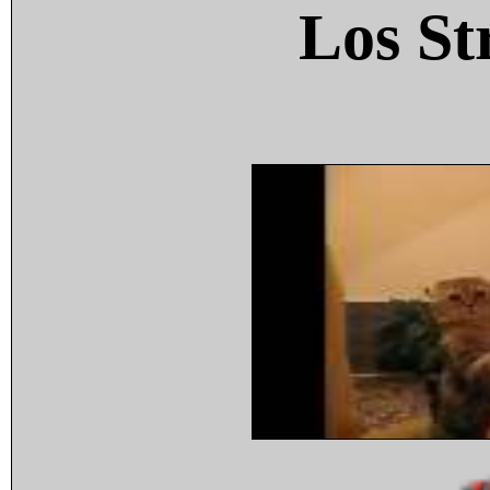
Los St