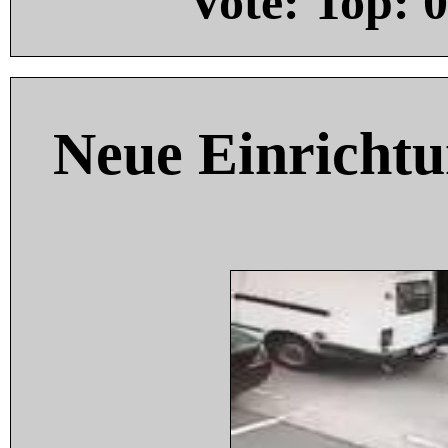
Vote: Top:
0
Neue Einricht