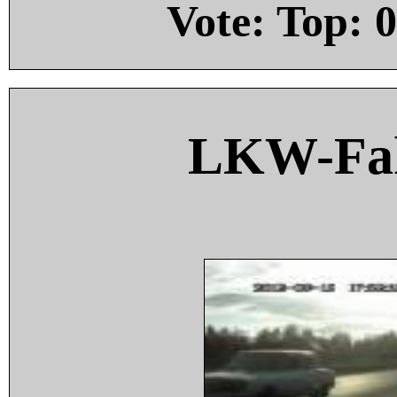
Vote: Top:
0
LKW-Fah