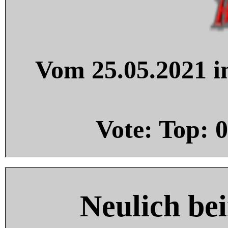
Vom 25.05.2021 in
Vote: Top:
0
Neulich be