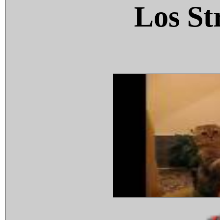
Los St