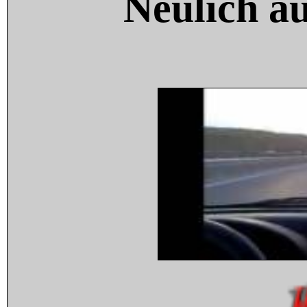
Neulich a