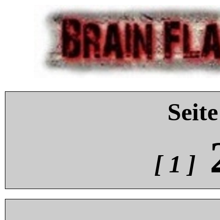
Seite
[ 1 ]