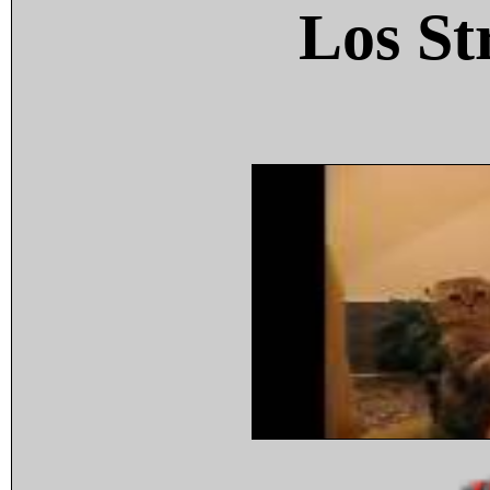
Los St