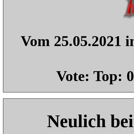
Vom 25.05.2021 in
Vote: Top:
0
Neulich be