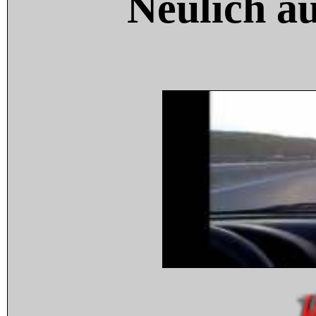
Neulich a