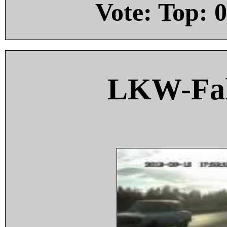
Vote: Top:
0
LKW-Fah