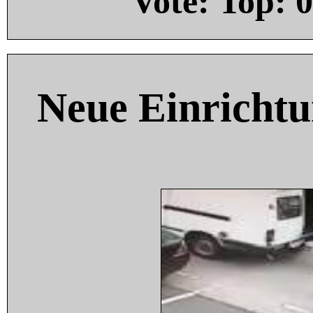
Vote: Top:
0
Neue Einricht