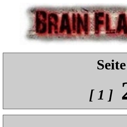
Seite
[ 1 ]