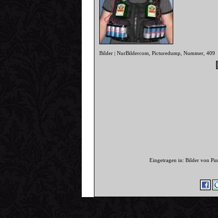
Bilder
NurBildercom
Picturedump
Nummer
409
|
,
,
,
Eingetragen in: Bilder von P