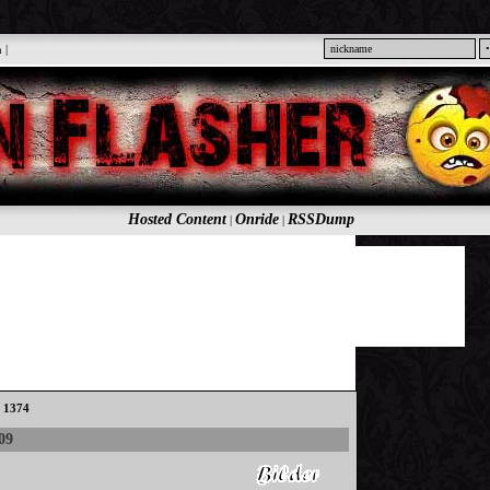
n
|
Hosted Content
Onride
RSSDump
|
|
: 1374
09