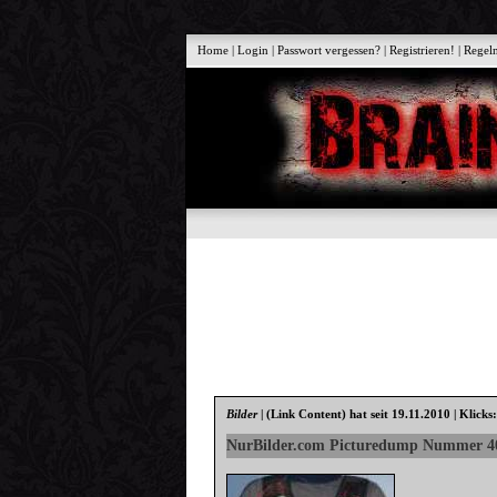
Home
|
Login
|
Passwort vergessen?
|
Registrieren!
|
Regel
Bilder
|
(Link Content)
hat seit 19.11.2010 | Klicks
NurBilder.com Picturedump Nummer 4