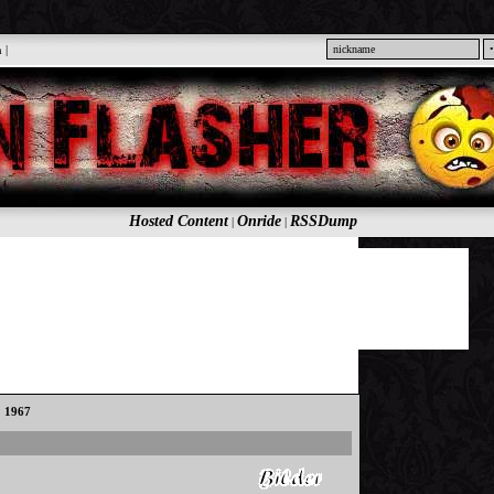
n
|
Hosted Content
Onride
RSSDump
|
|
: 1967