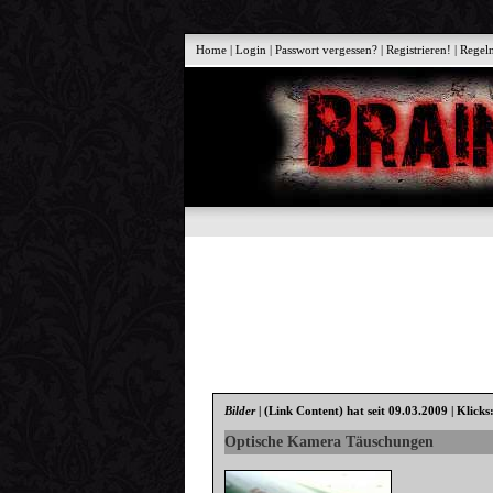
Home
|
Login
|
Passwort vergessen?
|
Registrieren!
|
Regel
Bilder
|
(Link Content)
hat seit 09.03.2009 | Klicks
Optische Kamera Täuschungen