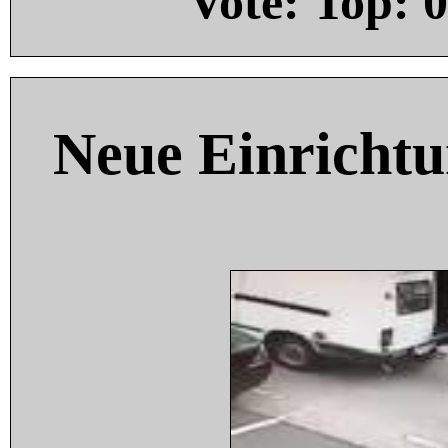
Vote: Top:
0
Neue Einricht