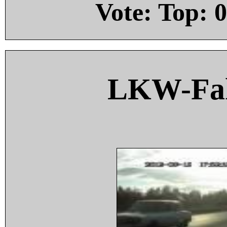
Vote: Top:
0
LKW-Fah