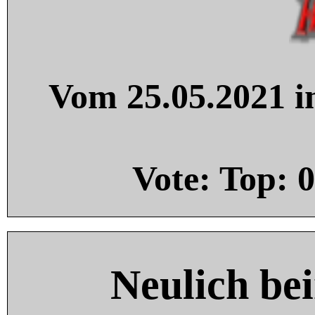
Vom 25.05.2021 in
Vote: Top:
0
Neulich be