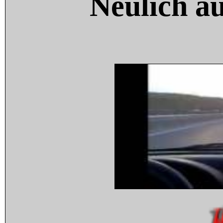
Neulich a