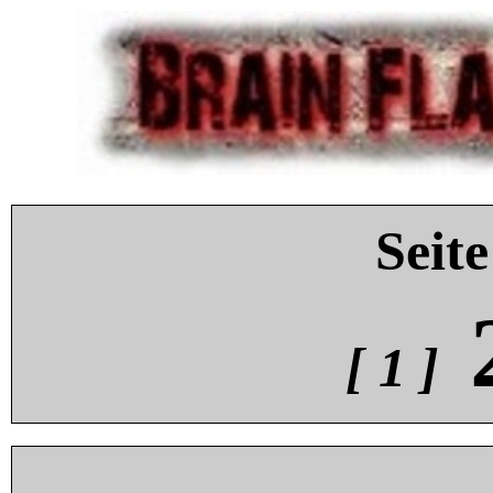
Seite
[ 1 ]