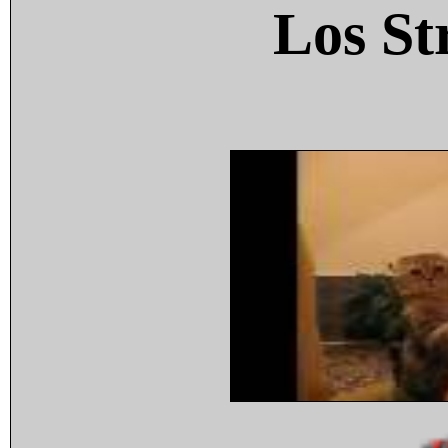
Los St