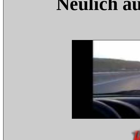
Neulich a