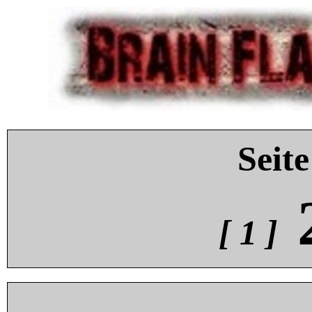
Seite
[ 1 ]