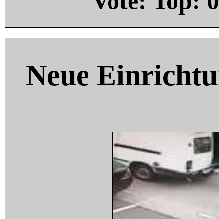
Vote: Top:
0
Neue Einricht