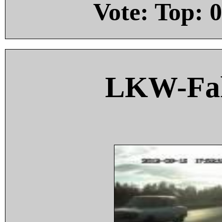
Vote: Top:
0
LKW-Fah