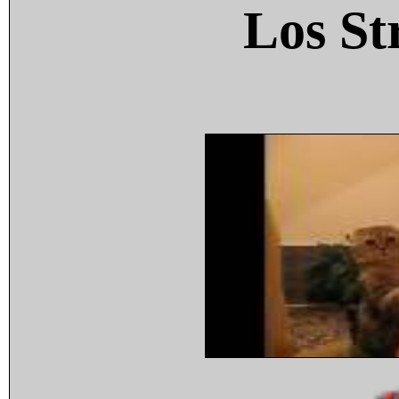
Los St