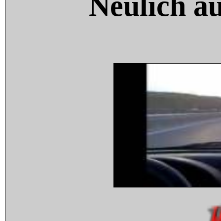
Neulich a