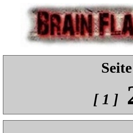
Seite
[ 1 ]