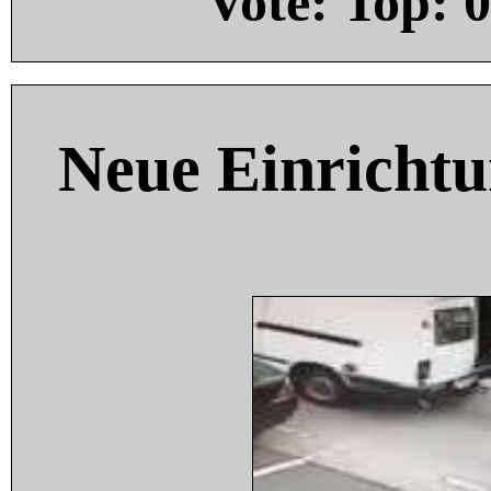
Vote: Top:
0
Neue Einricht