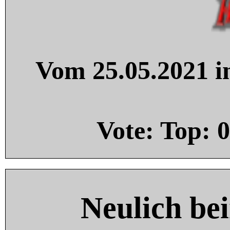
Vom 25.05.2021 in
Vote: Top:
0
Neulich be