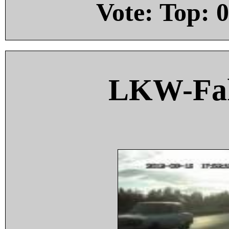
Vote: Top:
0
LKW-Fah