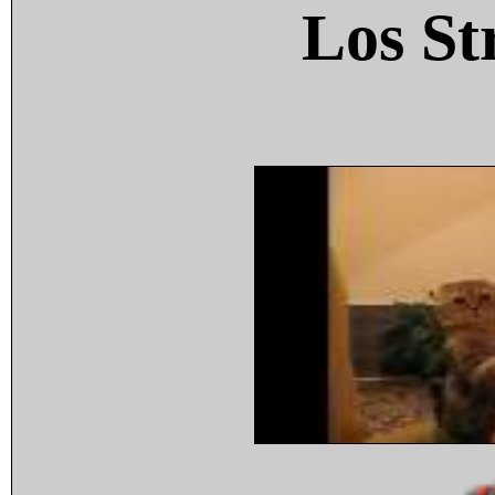
Los St