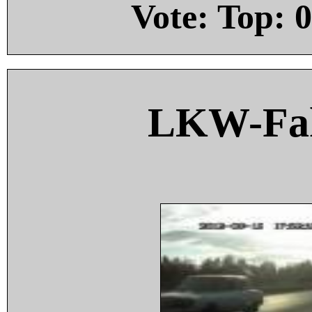
Vote: Top:
0
LKW-Fah