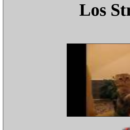
Los St