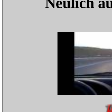
Neulich a