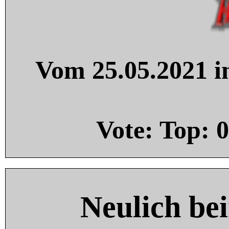
Vom 25.05.2021 in
Vote: Top:
0
Neulich be