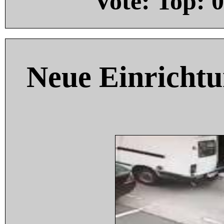
Vote: Top:
0
Neue Einricht