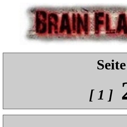
Seite
[ 1 ]