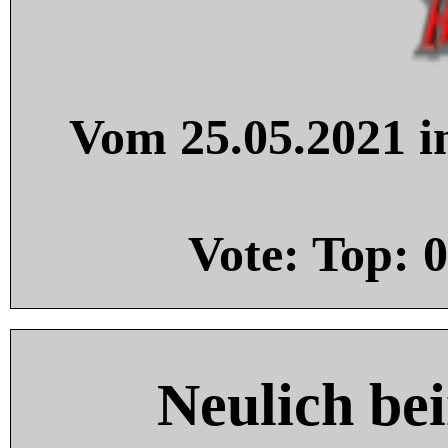
Vom 25.05.2021 in
Vote: Top:
0
Neulich be