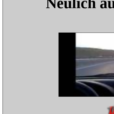
Neulich a