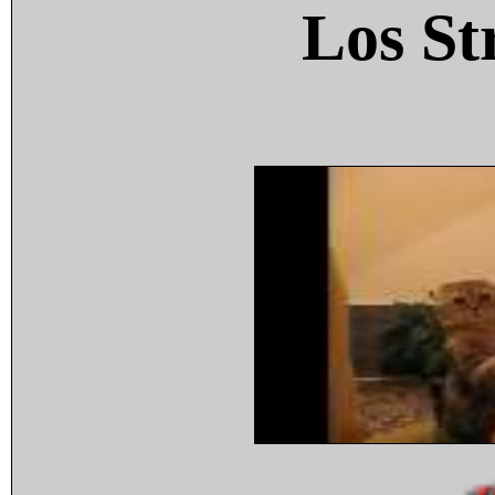
Los St