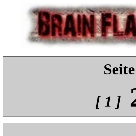
Seite
[ 1 ]