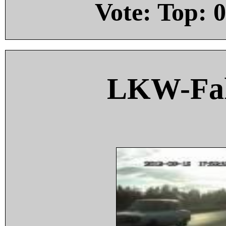
Vote: Top:
0
LKW-Fah