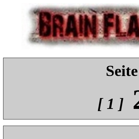
Seite
[ 1 ]