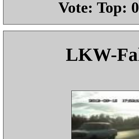
Vote: Top:
0
LKW-Fah