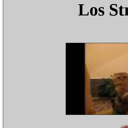
Los St