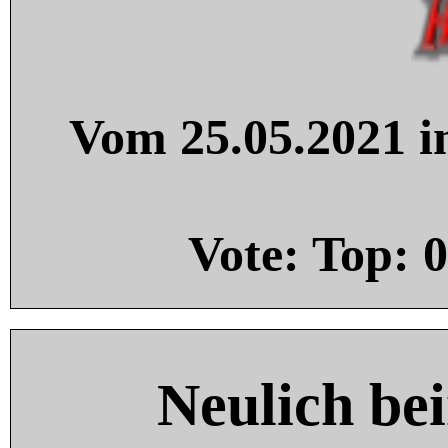
Vom 25.05.2021 in
Vote: Top:
0
Neulich be