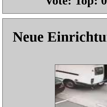
Vote: Top:
0
Neue Einricht