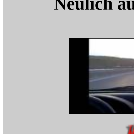
Neulich a