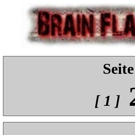
Seite
[ 1 ]