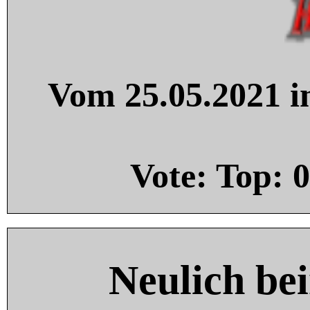
Vom 25.05.2021 in
Vote: Top:
0
Neulich be