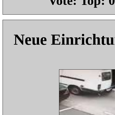
Vote: Top:
0
Neue Einricht