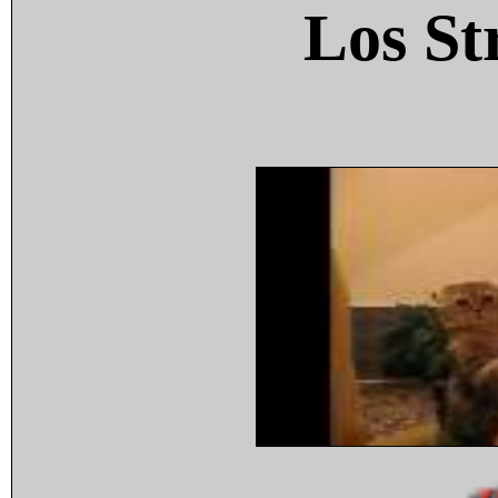
Los St