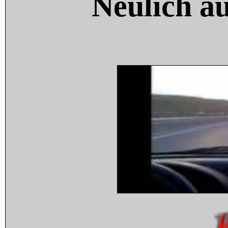
Neulich a