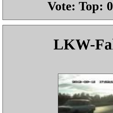
Vote: Top:
0
LKW-Fah