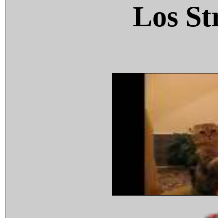
Los St