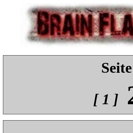
Seite
[ 1 ]