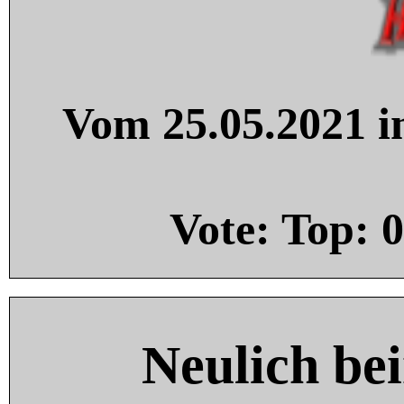
Vom 25.05.2021 in
Vote: Top:
0
Neulich be