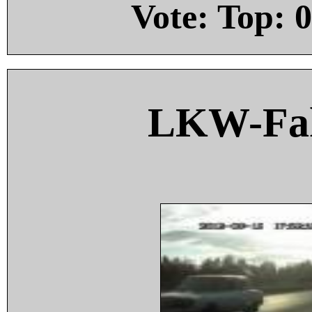
Vote: Top:
0
LKW-Fah