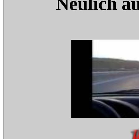
Neulich a