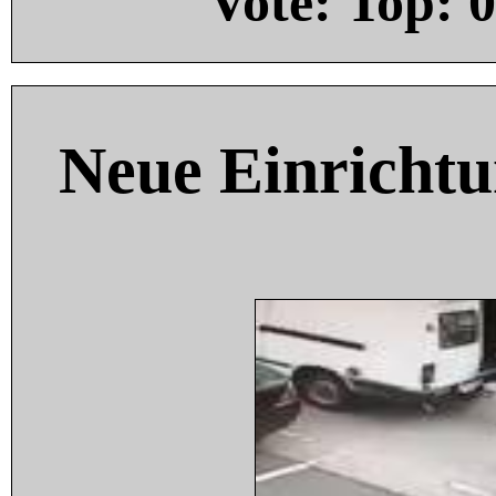
Vote: Top:
0
Neue Einricht