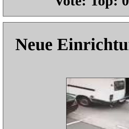
Vote: Top:
0
Neue Einricht