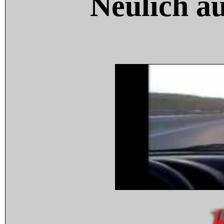
Neulich a