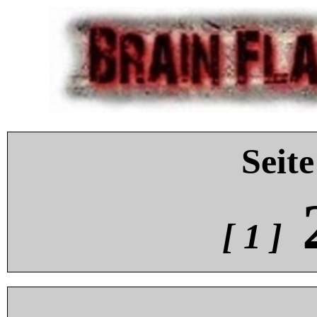
Seite
[ 1 ]