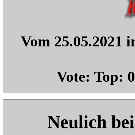
Vom 25.05.2021 in
Vote: Top:
0
Neulich be