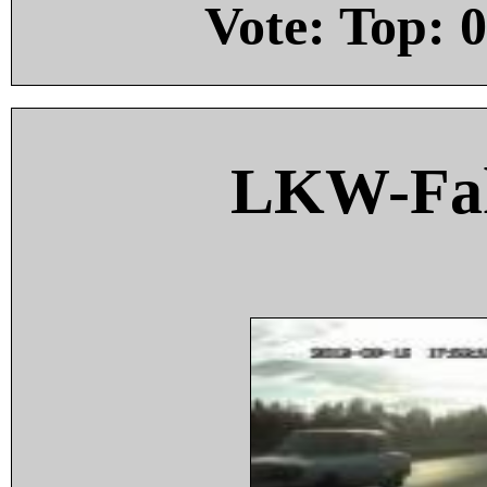
Vote: Top:
0
LKW-Fah