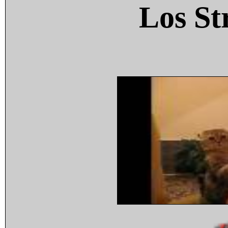
Los St