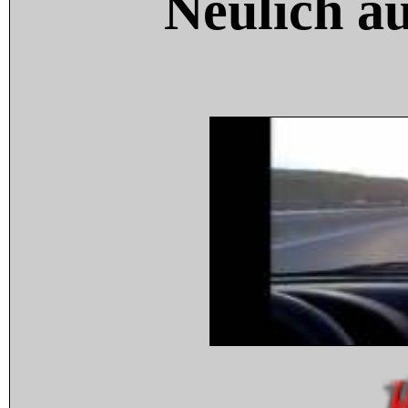
Neulich a