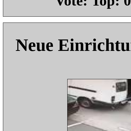
Vote: Top:
0
Neue Einricht