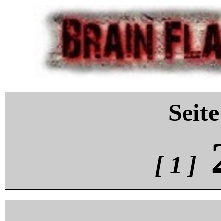
Seite
[ 1 ]