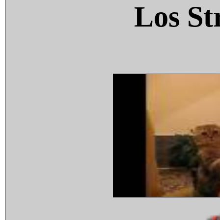
Los St