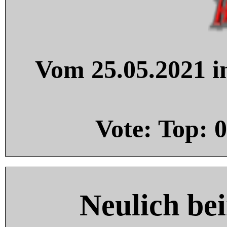
Vom 25.05.2021 in
Vote: Top:
0
Neulich be