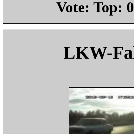
Vote: Top:
0
LKW-Fah