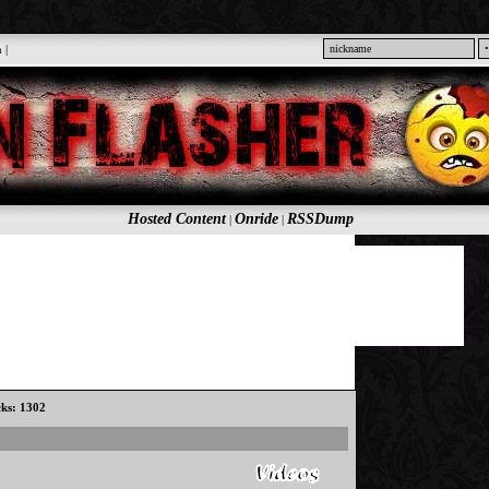
n
|
Hosted Content
Onride
RSSDump
|
|
cks: 1302