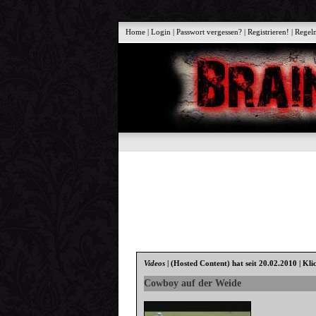
Home
|
Login
|
Passwort vergessen?
|
Registrieren!
|
Regel
Videos
|
(Hosted Content)
hat seit 20.02.2010 | Kli
Cowboy auf der Weide