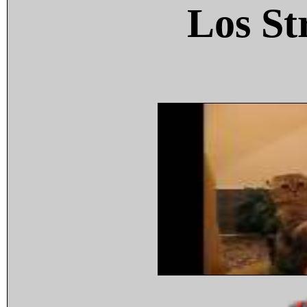
Los St