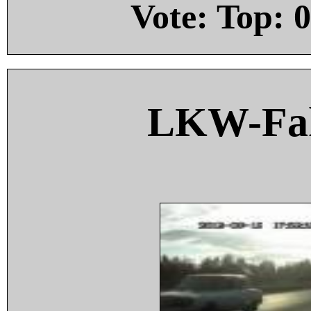
Vote: Top:
0
LKW-Fah