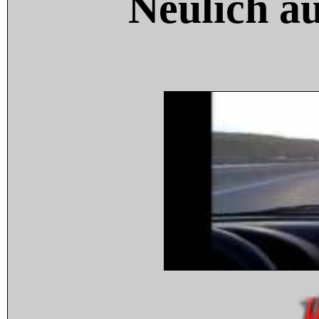
Neulich a