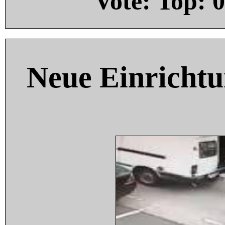
Vote: Top:
0
Neue Einricht