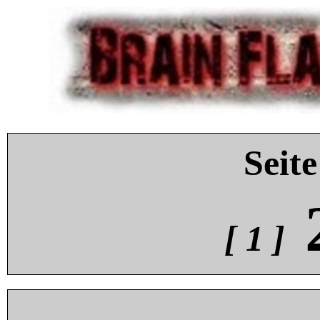
Seite
[ 1 ]