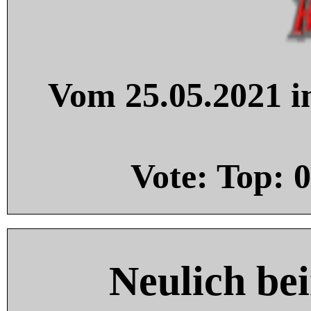
Vom 25.05.2021 in
Vote: Top:
0
Neulich be