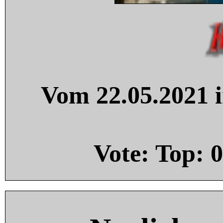
Vom 22.05.2021 i
Vote: Top:
0