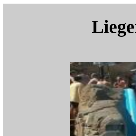
Liege