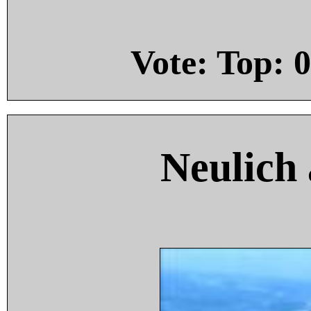
Vote: Top:
0
Neulich 