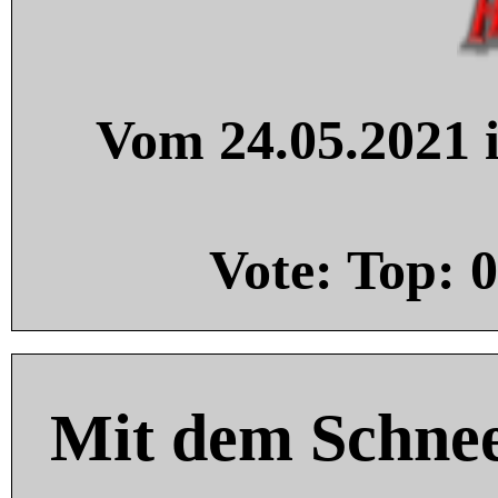
Vom 24.05.2021 i
Vote: Top:
0
Mit dem Schnee