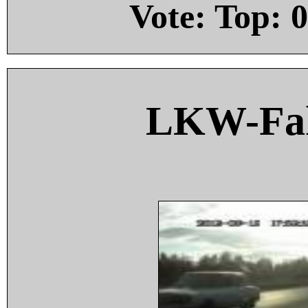
Vote: Top:
0
LKW-Fah