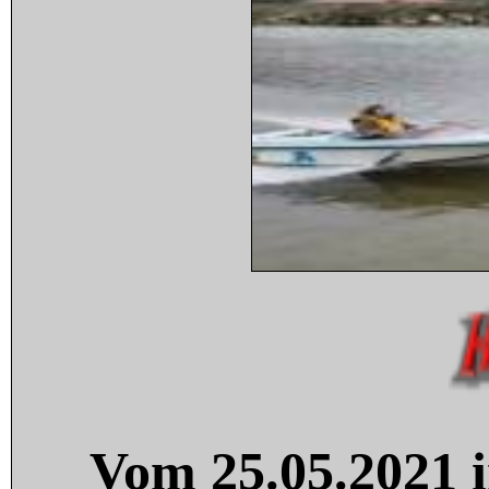
Vom 25.05.2021 i