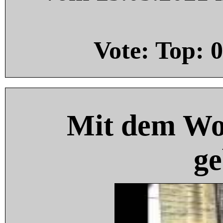
Vote: Top:
0
Mit dem Wo
ge