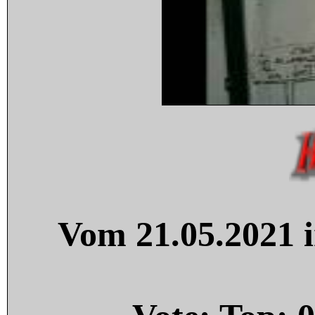
Vom 21.05.2021 i