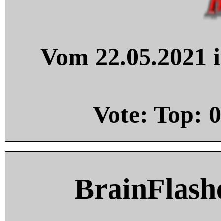
Vom 22.05.2021 i
Vote: Top:
0
BrainFlash