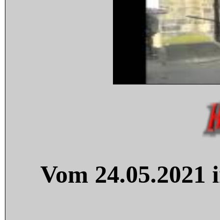
Vom 24.05.2021 i