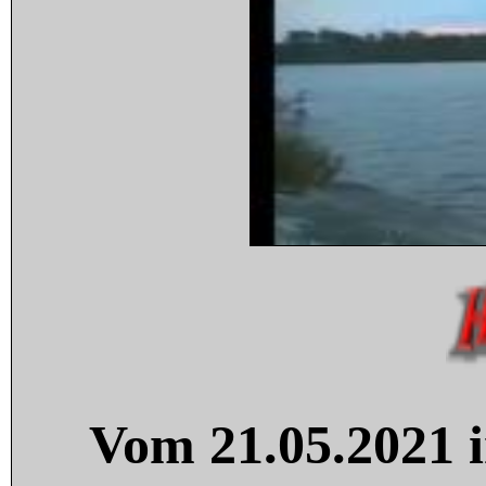
Vom 21.05.2021 i