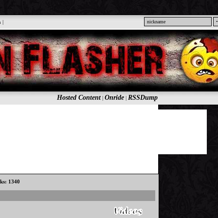
n
|
Hosted Content
Onride
RSSDump
|
|
cks: 1340