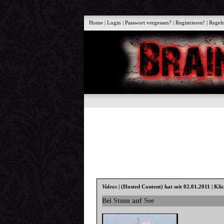
Home
|
Login
|
Passwort vergessen?
|
Registrieren!
|
Regel
Videos
|
(Hosted Content)
hat seit 02.01.2011 | Kli
Bei Stum auf See