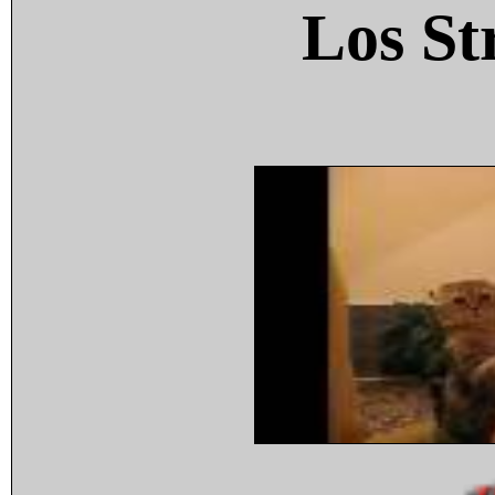
Los St