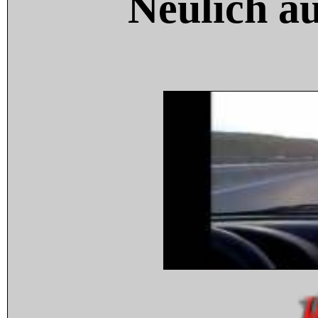
Neulich a