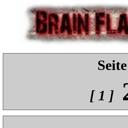
Seite
[ 1 ]