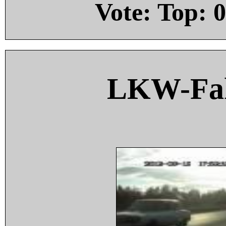
Vote: Top:
0
LKW-Fah