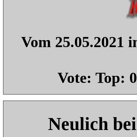
Vom 25.05.2021 in
Vote: Top:
0
Neulich be