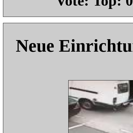
Vote: Top:
0
Neue Einricht