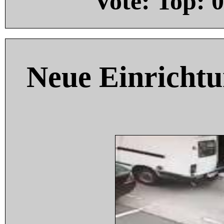
Vote: Top:
0
Neue Einricht