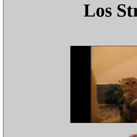
Los St