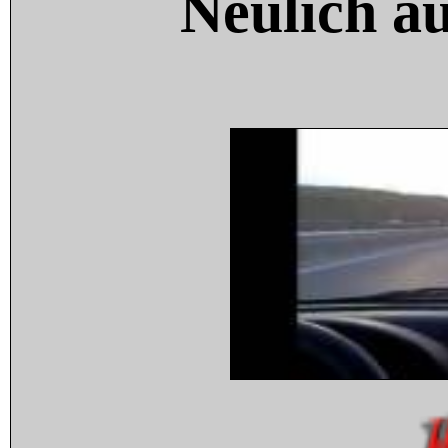
Neulich a