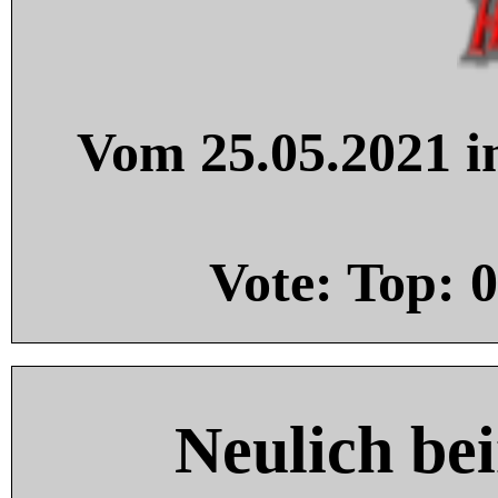
Vom 25.05.2021 in
Vote: Top:
0
Neulich be