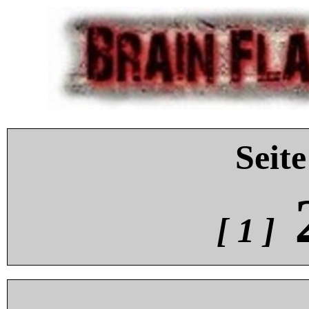
Seite
[ 1 ]