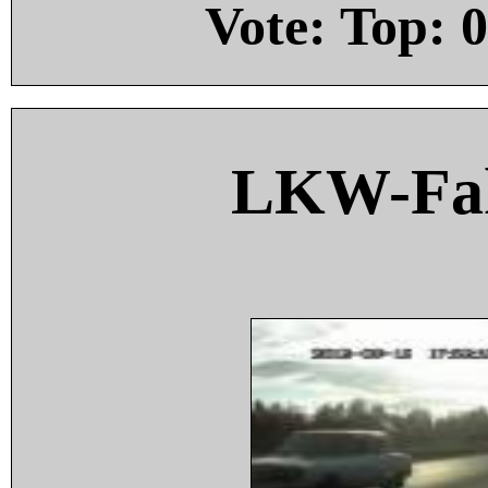
Vote: Top:
0
LKW-Fah