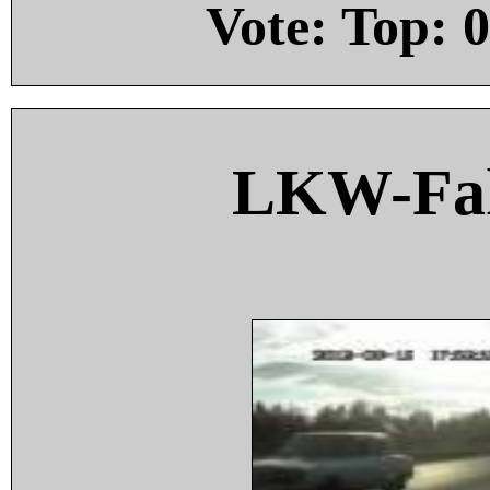
Vote: Top:
0
LKW-Fah