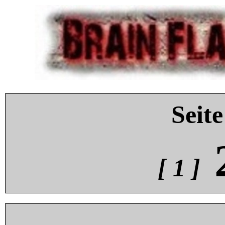
Seite
[ 1 ]