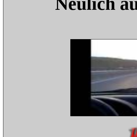
Neulich a