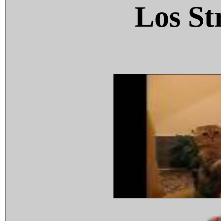
Los St