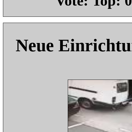
Vote: Top:
0
Neue Einricht