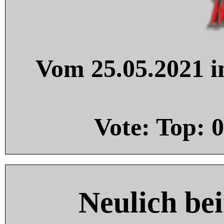
Vom 25.05.2021 in
Vote: Top:
0
Neulich be