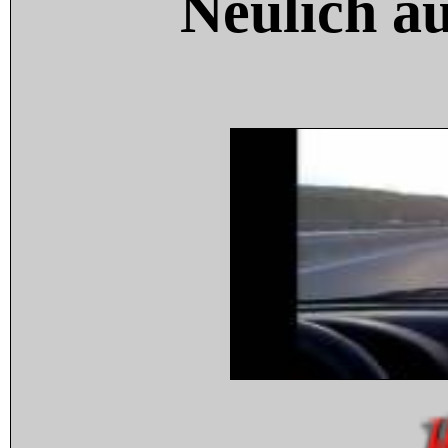
Neulich a