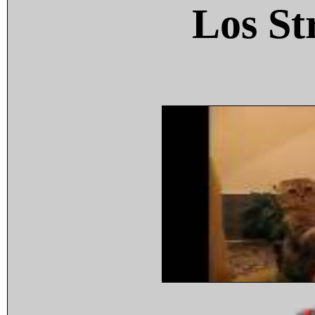
Los St