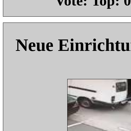
Vote: Top:
0
Neue Einricht