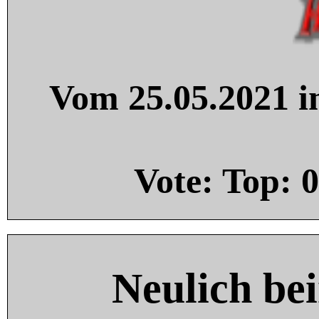
Vom 25.05.2021 in
Vote: Top:
0
Neulich be