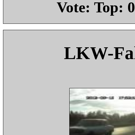
Vote: Top:
0
LKW-Fah