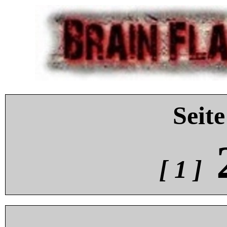
Seite
[ 1 ]