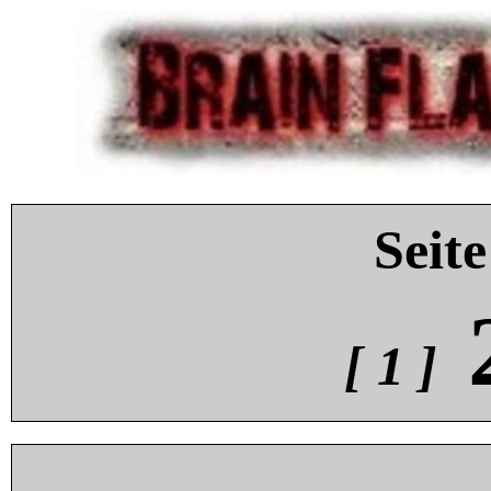
Seite
[ 1 ]