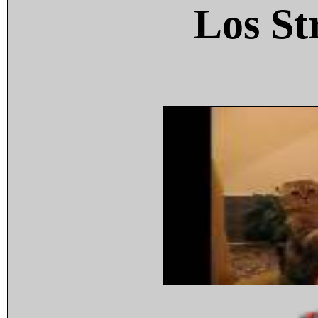
Los St