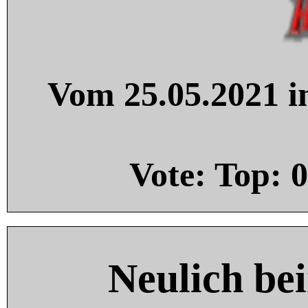
Vom 25.05.2021 in
Vote: Top:
0
Neulich be