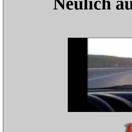
Neulich a