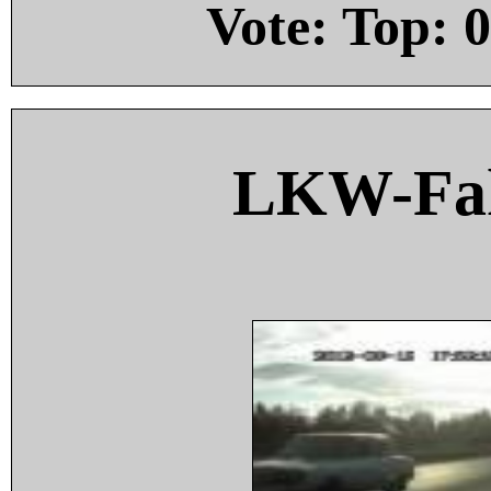
Vote: Top:
0
LKW-Fah