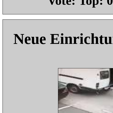
Vote: Top:
0
Neue Einricht