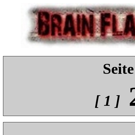
Seite
[ 1 ]