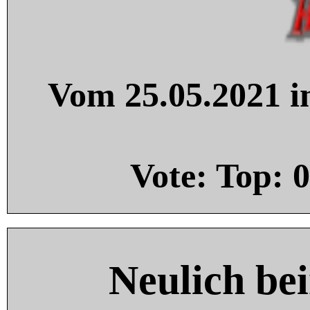
Vom 25.05.2021 in
Vote: Top:
0
Neulich be