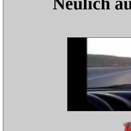
Neulich a