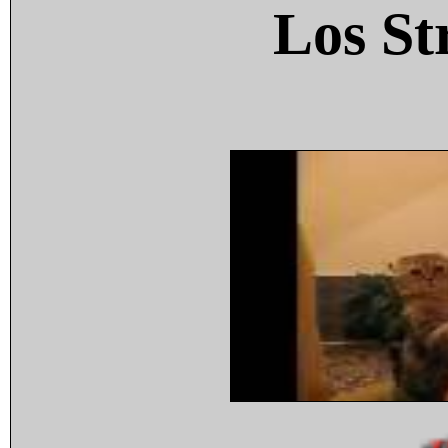
Los St