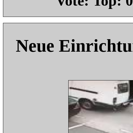
Vote: Top:
0
Neue Einricht