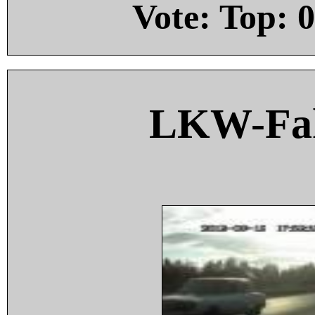
Vote: Top:
0
LKW-Fah