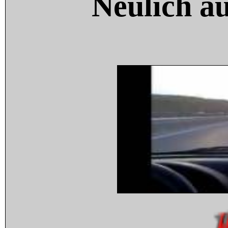
Neulich a