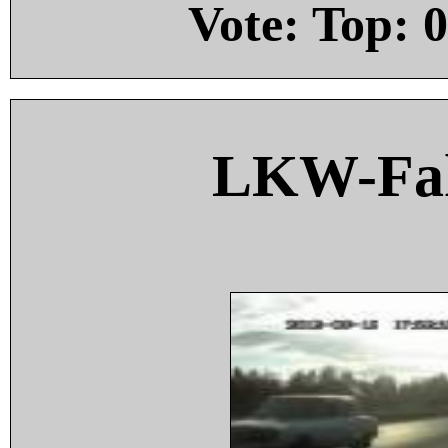
Vote: Top:
0
LKW-Fah