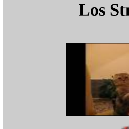
Los St