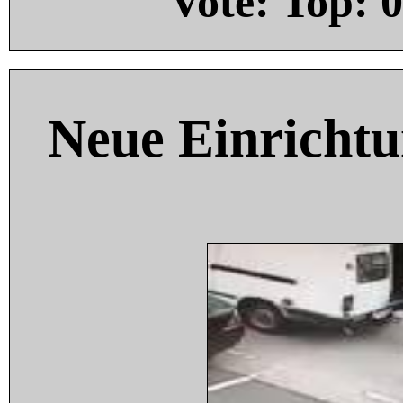
Vote: Top:
0
Neue Einricht