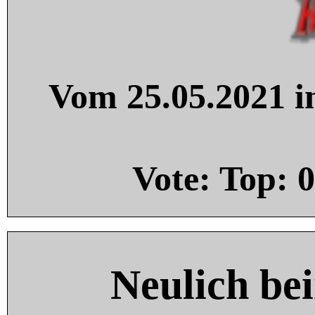
Vom 25.05.2021 in
Vote: Top:
0
Neulich be