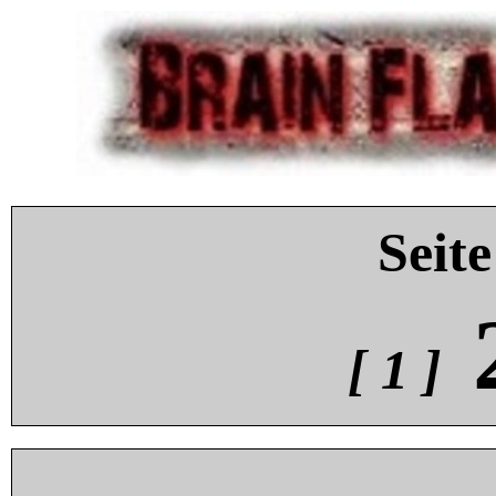
Seite
[ 1 ]