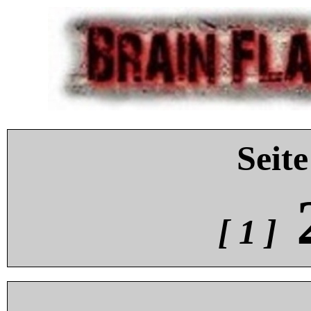
Seite
[ 1 ]