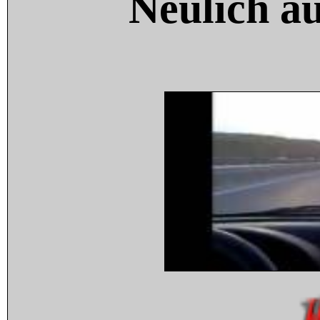
Neulich a