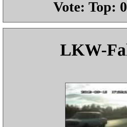
Vote: Top:
0
LKW-Fah