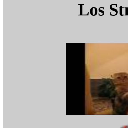
Los St