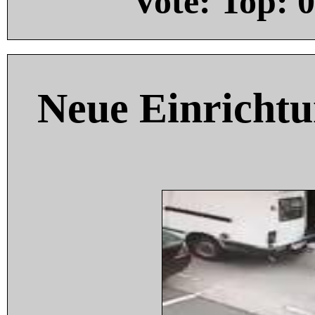
Vote: Top:
0
Neue Einricht