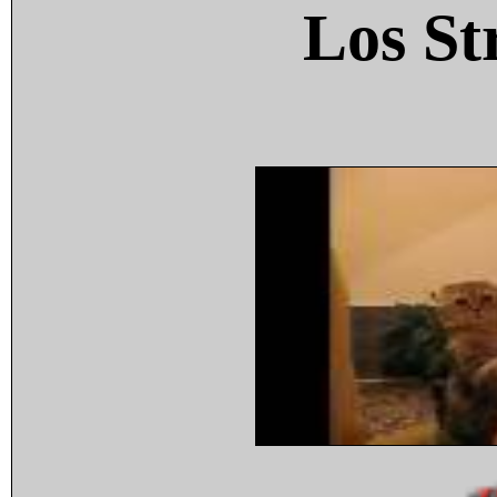
Los St