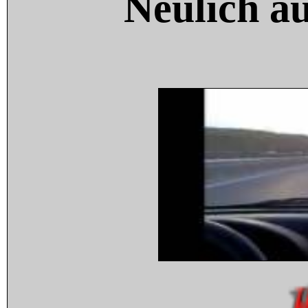
Neulich a