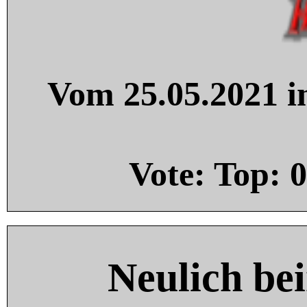
Vom 25.05.2021 in
Vote: Top:
0
Neulich be