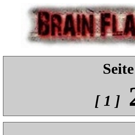
Seite
[ 1 ]