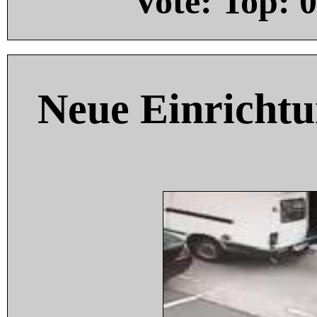
Vote: Top:
0
Neue Einricht