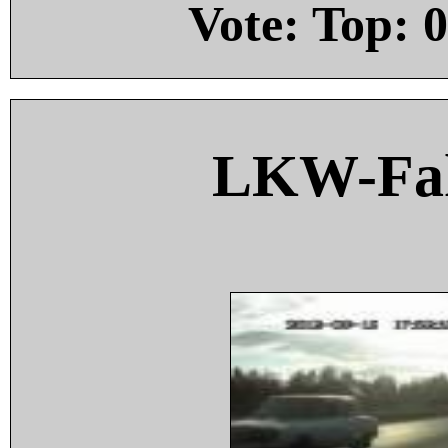
Vote: Top:
0
LKW-Fah