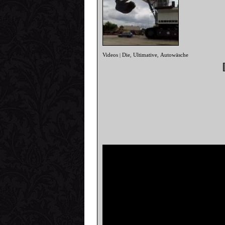
Videos
Die
Ultimative
Autowäsche
|
,
,