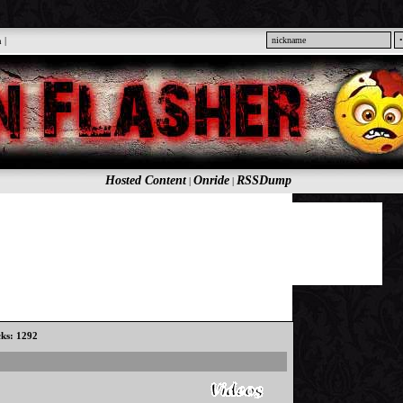
n
|
Hosted Content
Onride
RSSDump
|
|
cks: 1292