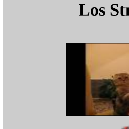
Los St