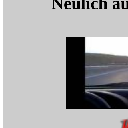
Neulich a