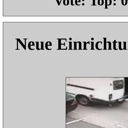
Vote: Top:
0
Neue Einricht