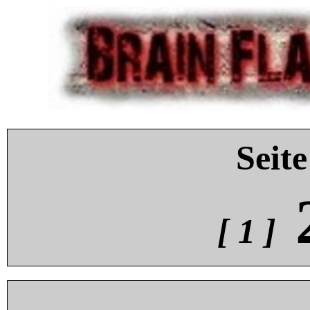
Seite
[ 1 ]