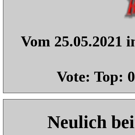
Vom 25.05.2021 in
Vote: Top:
0
Neulich be