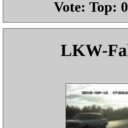
Vote: Top:
0
LKW-Fah