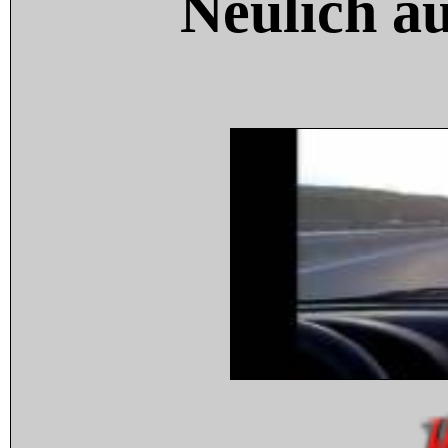
Neulich a