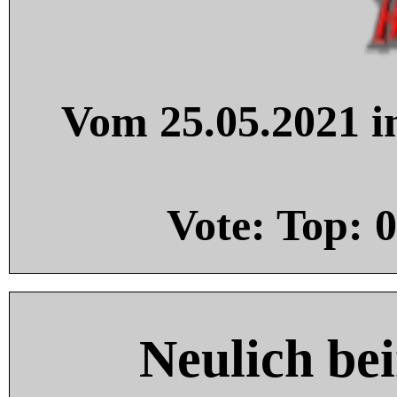
Vom 25.05.2021 in
Vote: Top:
0
Neulich be