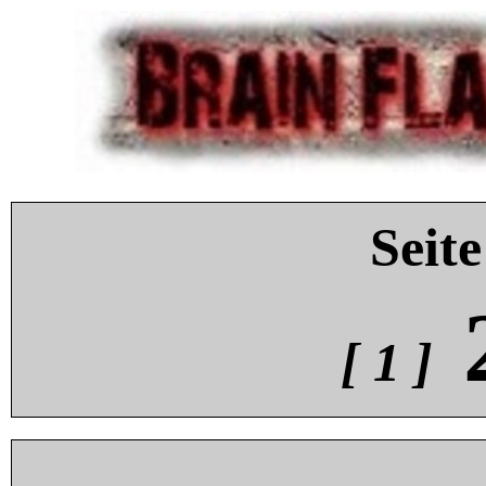
Seite
[ 1 ]