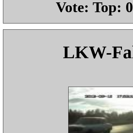
Vote: Top:
0
LKW-Fah