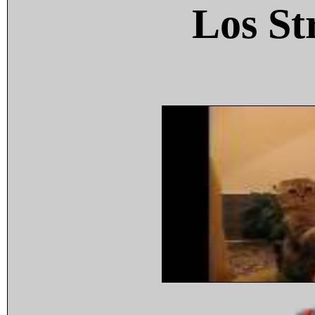
Los St