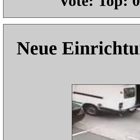
Vote: Top:
0
Neue Einricht