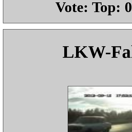
Vote: Top:
0
LKW-Fah