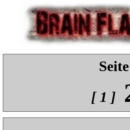
Seite
[ 1 ]