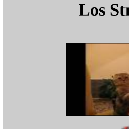
Los St