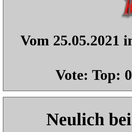
Vom 25.05.2021 in
Vote: Top:
0
Neulich be