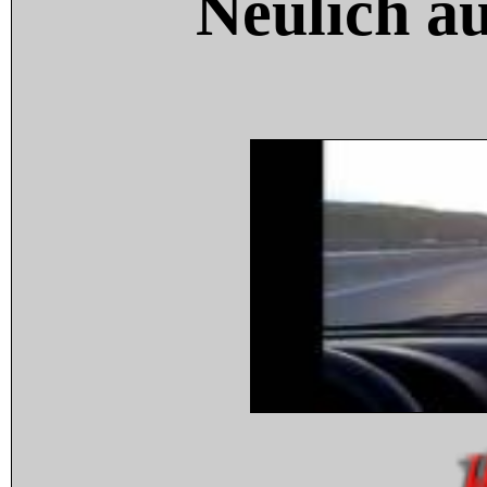
Neulich a