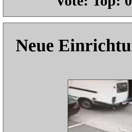
Vote: Top:
0
Neue Einricht