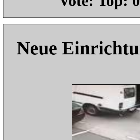
Vote: Top:
0
Neue Einricht