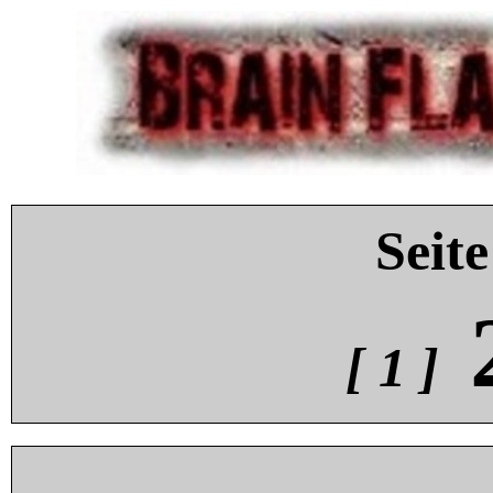
Seite
[ 1 ]