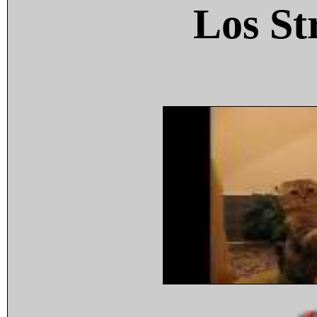
Los St