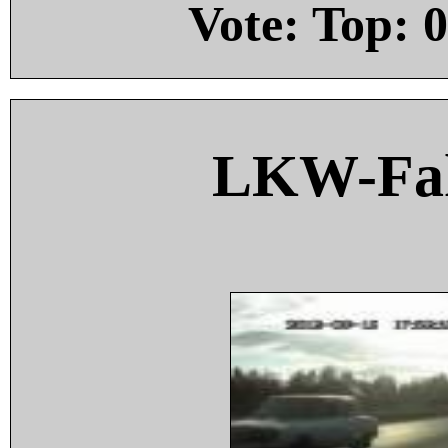
Vote: Top:
0
LKW-Fah