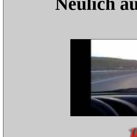
Neulich a