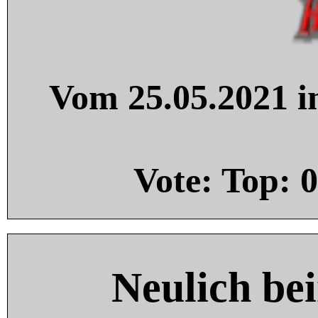
Vom 25.05.2021 in
Vote: Top:
0
Neulich be