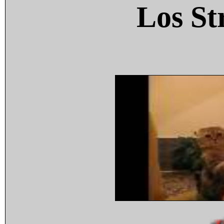
Los St