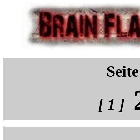
Seite
[ 1 ]