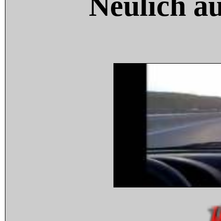
Neulich a