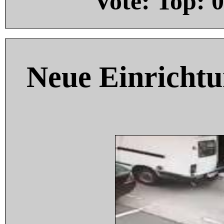
Vote: Top:
0
Neue Einricht