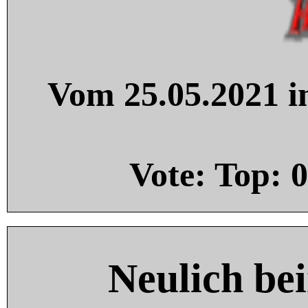
Vom 25.05.2021 in
Vote: Top:
0
Neulich be