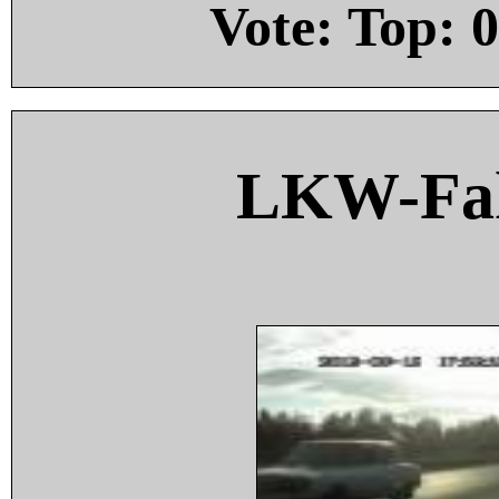
Vote: Top:
0
LKW-Fah