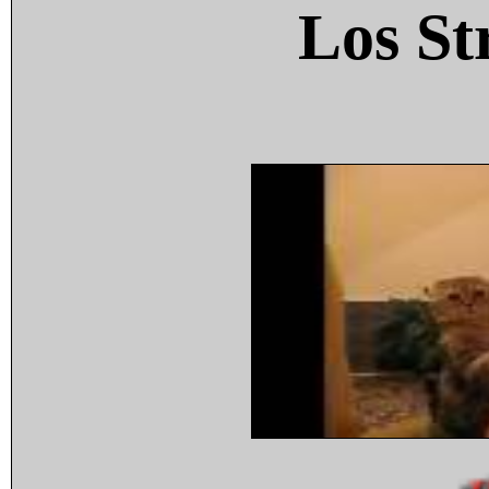
Los St