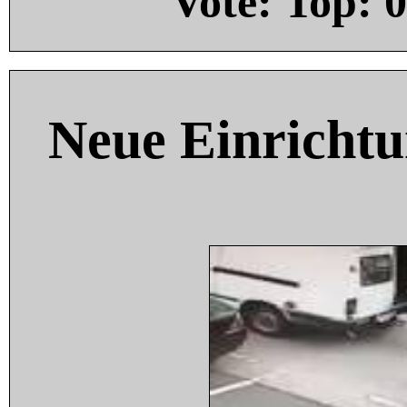
Vote: Top:
0
Neue Einricht