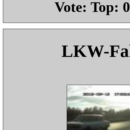
Vote: Top:
0
LKW-Fah