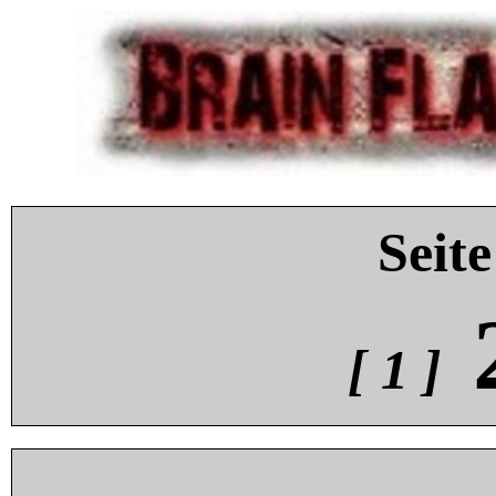
Seite
[ 1 ]