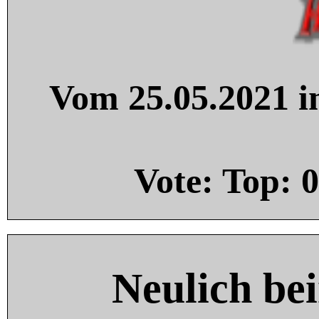
Vom 25.05.2021 in
Vote: Top:
0
Neulich be