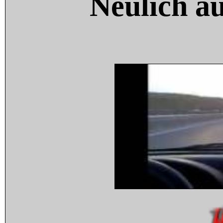
Neulich a