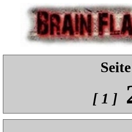
Seite
[ 1 ]