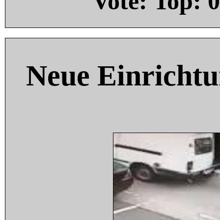
Vote: Top:
0
Neue Einricht