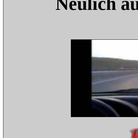
Neulich a