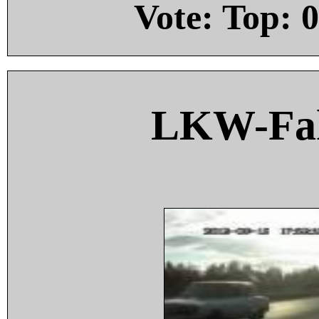
Vote: Top:
0
LKW-Fah