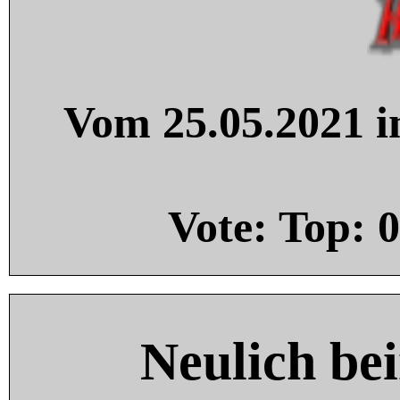
Vom 25.05.2021 in
Vote: Top:
0
Neulich be