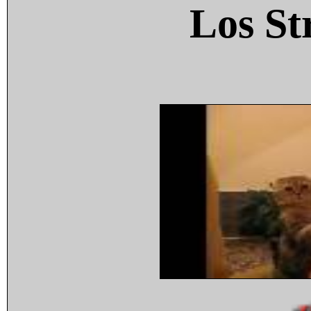
Los St