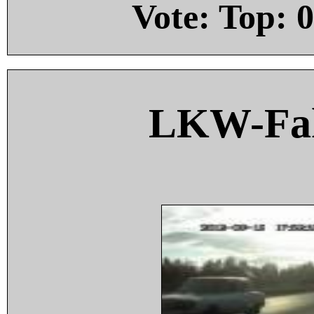
Vote: Top:
0
LKW-Fah