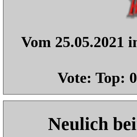
Vom 25.05.2021 in
Vote: Top:
0
Neulich be