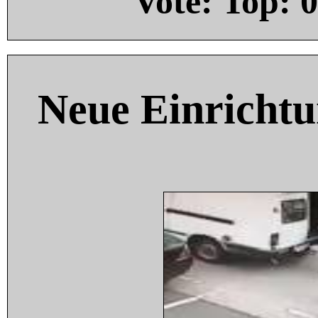
Vote: Top:
0
Neue Einricht