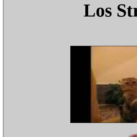
Los St