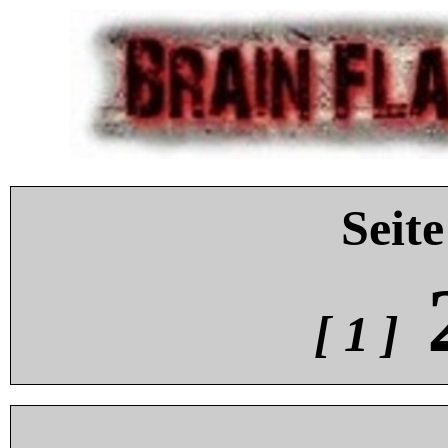
Seite
[ 1 ]