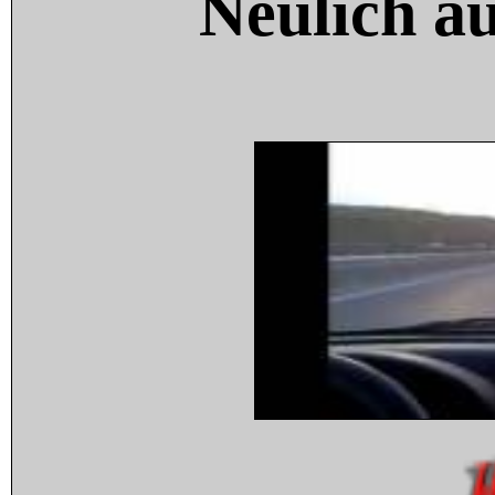
Neulich a