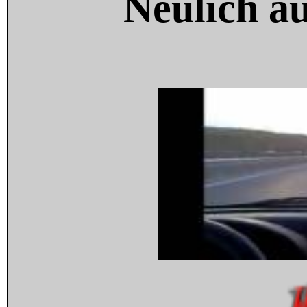
Neulich a