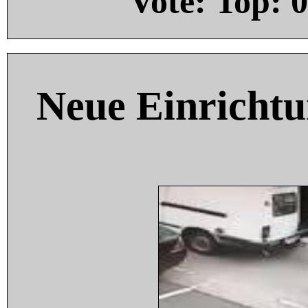
Vote: Top:
0
Neue Einricht