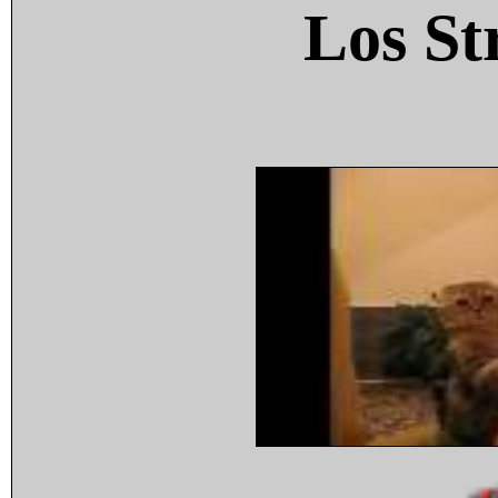
Los St