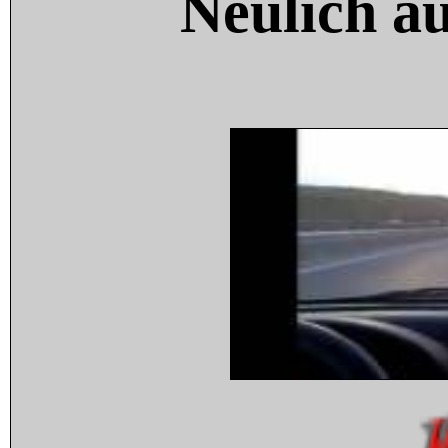
Neulich a