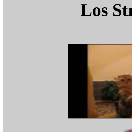
Los St