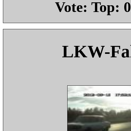
Vote: Top:
0
LKW-Fah