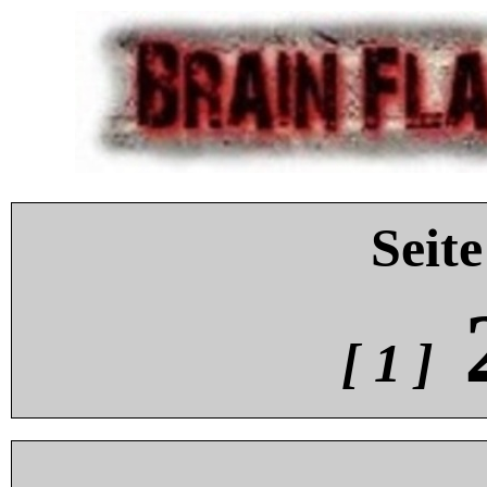
Seite
[ 1 ]