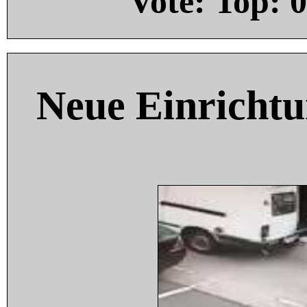
Vote: Top:
0
Neue Einricht