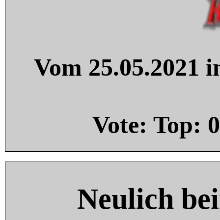
Vom 25.05.2021 in
Vote: Top:
0
Neulich be