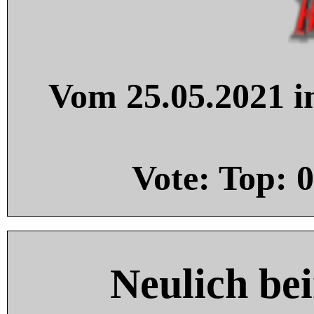
Vom 25.05.2021 in
Vote: Top:
0
Neulich be