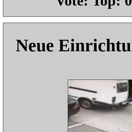
Vote: Top:
0
Neue Einricht