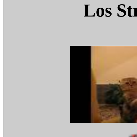
Los St