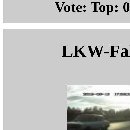
Vote: Top:
0
LKW-Fah