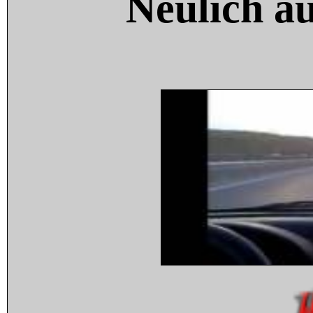
Neulich a