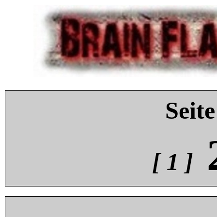
Seite
[ 1 ]