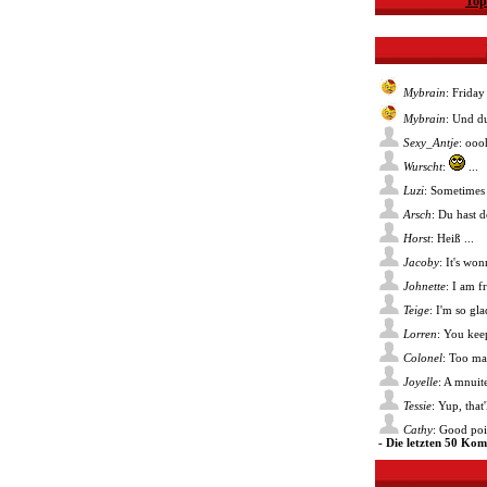
Top
Mybrain
: Friday
Mybrain
: Und du
Sexy_Antje
: ooo
Wurscht
:
...
Luzi
: Sometimes 
Arsch
: Du hast 
Horst
: Heiß ...
Jacoby
: It's wo
Johnette
: I am f
Teige
: I'm so gl
Lorren
: You kee
Colonel
: Too ma
Joyelle
: A mnuite
Tessie
: Yup, that
Cathy
: Good poin
- Die letzten 50 Ko