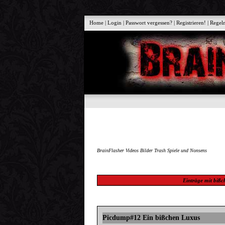
Home
|
Login
|
Passwort vergessen?
|
Registrieren!
|
Regel
BrainFlasher Videos Bilder Trash Spiele und Nonsens
Einträge mit
bißc
Picdump#12 Ein bißchen Luxus