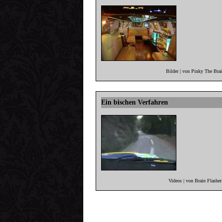
Bilder | von Pinky The Bra
Ein bischen Verfahren
Videos | von Brain Flashe