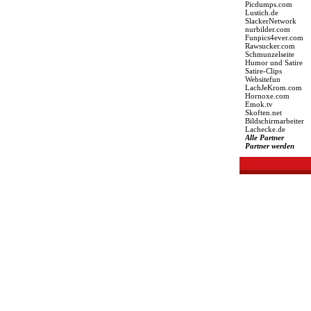
Picdumps.com
Lustich.de
SlackerNetwork
nurbilder.com
Funpics4ever.com
Rawsucker.com
Schmunzelseite
Humor und Satire
Satire-Clips
Websitefun
LachJeKrom.com
Hornoxe.com
Emok.tv
Skoften.net
Bildschirmarbeiter
Lachecke.de
Alle Partner
Partner werden