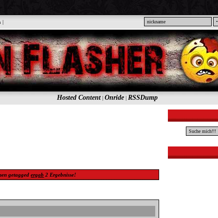
n
|
Hosted Content
Onride
RSSDump
|
|
hen
getagged
ergab
2
Ergebnisse!