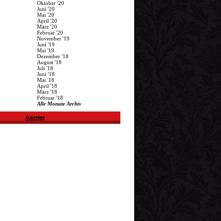
Oktober '20
Juni '20
Mai '20
April '20
März '20
Februar '20
November '19
Juni '19
Mai '19
Dezember '18
August '18
Juli '18
Juni '18
Mai '18
April '18
März '18
Februar '18
Alle Monate Archiv
Anzeige