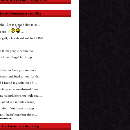
 bewertete aus den Partnerlinks
Letzte Kommentare im Blog
 the 13th is a good day to sc ...
 erst!!!
...
h geil, ich steh auf solche DOML ...
i think people canno t ta ...
doch nen Nagel im Kopp ...
nrdfeul to have you on our s ...
roeevr indebted to you for th ...
ad I found my soltuion onl ...
p it up now, uendsrtnad? Rea ...
ny compliments too lttile spa ...
 saved is a minute earned, ...
'll do it. You have my app ...
t. I hadn't touhhgt about ...
mmentare
Die Looser aus dem Blog