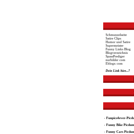
Schmunzelseite
Satire Clips
Humor und Satire
Supermeister
Funny Links Blog
Blogverzeichnis
SpassPrediger
nurbilder com
Eblogx com
Dein Link hier...?
-
Funpics4ever-Pic
-
Funny Bike Picdu
-
Funny Cars Picdu