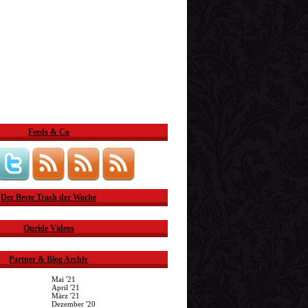
Feeds & Co
Der Beste Trash der Woche
Onride Videos
Partner & Blog Archiv
Mai '21
April '21
März '21
Dezember '20