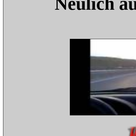
Neulich a