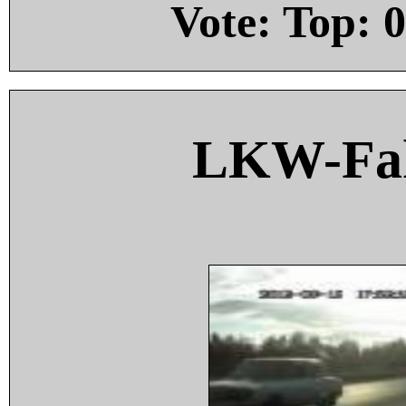
Vote: Top:
0
LKW-Fah