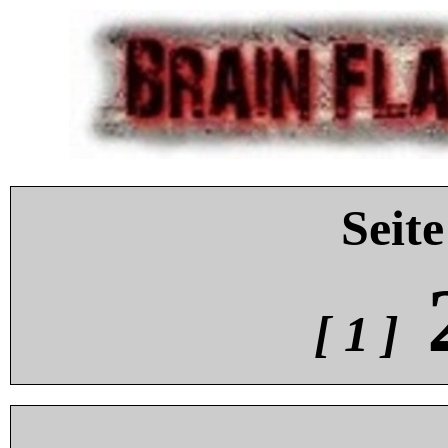
Seite
[ 1 ]