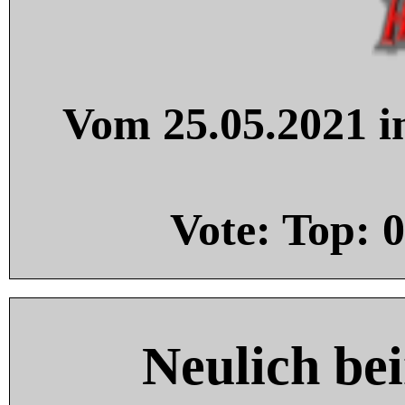
Vom 25.05.2021 in
Vote: Top:
0
Neulich be