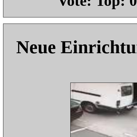
Vote: Top:
0
Neue Einricht