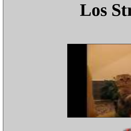
Los St